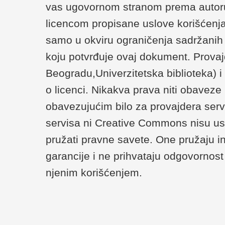
vas ugovornom stranom prema autoru/
licencom propisane uslove korišćenja
samo u okviru ograničenja sadržanih u 
koju potvrđuje ovaj dokument. Provaj
Beogradu,Univerzitetska biblioteka) 
o licenci. Nikakva prava niti obaveze
obavezujućim bilo za provajdera serv
servisa ni Creative Commons nisu us
pružati pravne savete. One pružaju i
garancije i ne prihvataju odgovornost 
njenim korišćenjem.