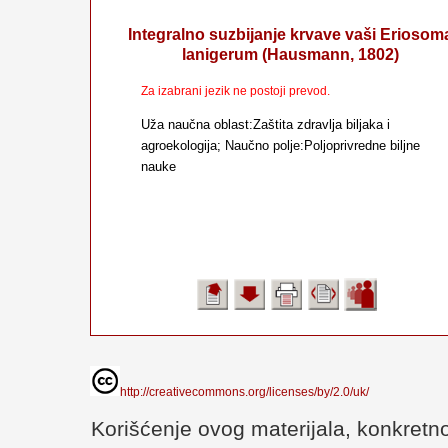
Integralno suzbijanje krvave vaši Eriosom
lanigerum (Hausmann, 1802)
Za izabrani jezik ne postoji prevod.
Uža naučna oblast:Zaštita zdravlja biljaka i
agroekologija; Naučno polje:Poljoprivredne biljne
nauke
http://creativecommons.org/licenses/by/2.0/uk/
Korišćenje ovog materijala, konkretno