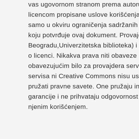
vas ugovornom stranom prema autoru/
licencom propisane uslove korišćenja
samo u okviru ograničenja sadržanih u 
koju potvrđuje ovaj dokument. Provaj
Beogradu,Univerzitetska biblioteka) 
o licenci. Nikakva prava niti obaveze
obavezujućim bilo za provajdera serv
servisa ni Creative Commons nisu us
pružati pravne savete. One pružaju i
garancije i ne prihvataju odgovornost 
njenim korišćenjem.