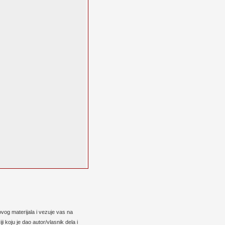
vog materijala i vezuje vas na
 koju je dao autor/vlasnik dela i