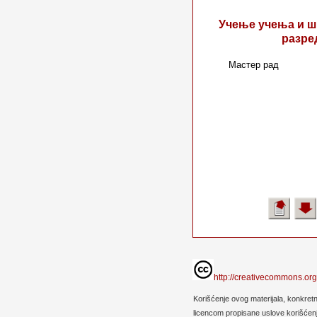
Учење учења и шк
разре
Мастер рад
http://creativecommons.org
Korišćenje ovog materijala, konkret
licencom propisane uslove korišćenja