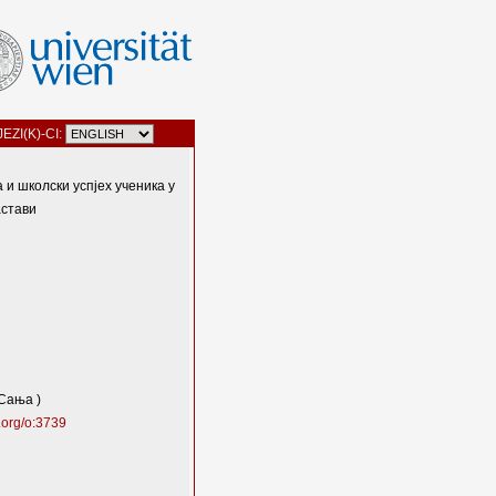
JEZI(K)-CI:
и школски успјех ученика у
астави
(Сања )
.org/o:3739