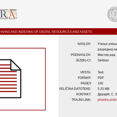
IVING AND INDEXING OF DIGITAL RESOURCES AND ASSETS
NASLOV:
Учење учења 
разредној н
PODNASLOV:
Мастер рад
JEZI(K)-CI:
Serbian
VRSTA:
Text
FORMAT:
PDF
PAGES
100
VELIČINA DATOTEKE:
5.25 MB
KONTAKT:
Дерајић, С. 
TRAJNI LINK:
phaidra.unibl