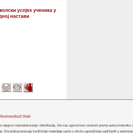
олски успјех ученика у
дној настави
/licenses/by/2.0/uk/
no njegovo reprodukovanje i distribucija, čini vas ugovornom stranom prema autoru/vlasniku o
. Oni podrazumevaju korišćenje materijala samo u okviru ograničenja sadržanih u autorizaciji