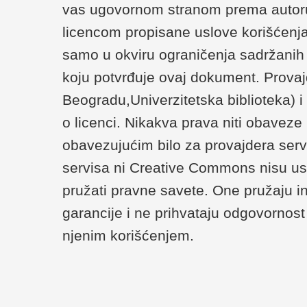
vas ugovornom stranom prema autoru/
licencom propisane uslove korišćenja
samo u okviru ograničenja sadržanih u 
koju potvrđuje ovaj dokument. Provaj
Beogradu,Univerzitetska biblioteka) 
o licenci. Nikakva prava niti obaveze
obavezujućim bilo za provajdera serv
servisa ni Creative Commons nisu us
pružati pravne savete. One pružaju i
garancije i ne prihvataju odgovornost 
njenim korišćenjem.