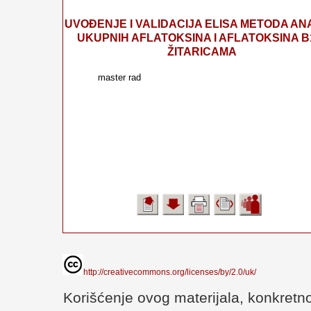
UVOĐENJE I VALIDACIJA ELISA METODA AN
UKUPNIH AFLATOKSINA I AFLATOKSINA B
ŽITARICAMA
master rad
http://creativecommons.org/licenses/by/2.0/uk/
Korišćenje ovog materijala, konkretno