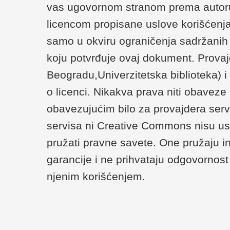
vas ugovornom stranom prema autoru/
licencom propisane uslove korišćenja
samo u okviru ograničenja sadržanih u 
koju potvrđuje ovaj dokument. Provaj
Beogradu,Univerzitetska biblioteka) 
o licenci. Nikakva prava niti obaveze
obavezujućim bilo za provajdera serv
servisa ni Creative Commons nisu us
pružati pravne savete. One pružaju i
garancije i ne prihvataju odgovornost 
njenim korišćenjem.