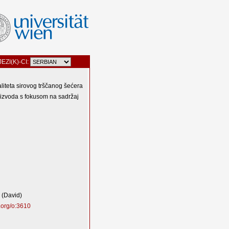
JEZI(K)-CI:
aliteta sirovog trščanog šećera
oizvoda s fokusom na sadržaj
. (David)
.org/o:3610