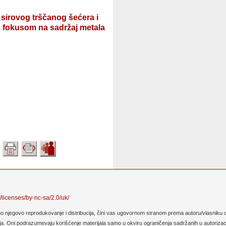
a sirovog trščanog šećera i
s fokusom na sadržaj metala
/licenses/by-nc-sa/2.0/uk/
no njegovo reprodukovanje i distribucija, čini vas ugovornom stranom prema autoru/vlasniku o
. Oni podrazumevaju korišćenje materijala samo u okviru ograničenja sadržanih u autorizaciji