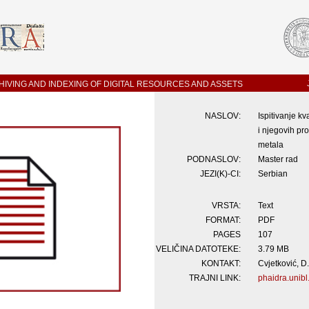
IVING AND INDEXING OF DIGITAL RESOURCES AND ASSETS
NASLOV:
Ispitivanje kv
i njegovih pr
metala
PODNASLOV:
Master rad
JEZI(K)-CI:
Serbian
VRSTA:
Text
FORMAT:
PDF
PAGES
107
VELIČINA DATOTEKE:
3.79 MB
KONTAKT:
Cvjetković, D
TRAJNI LINK:
phaidra.unibl