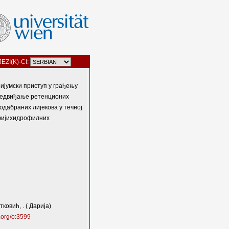
JEZI(K)-CI:
ијумски приступ у грађењу
редвиђање ретенционих
одабраних лијекова у течној
фијихидрофилних
ковић, . ( Дарија)
.org/o:3599