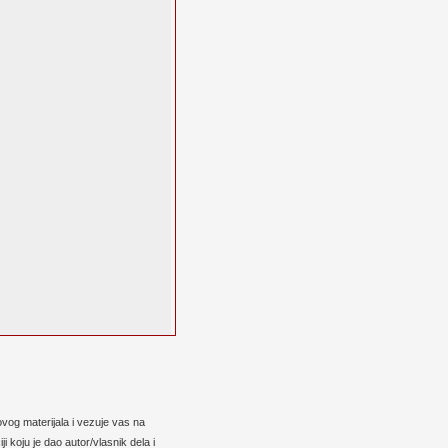
vog materijala i vezuje vas na
 koju je dao autor/vlasnik dela i