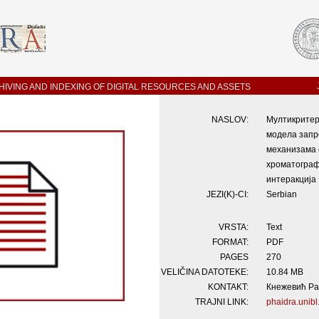
IVING AND INDEXING OF DIGITAL RESOURCES AND ASSETS
NASLOV:
Мултикритер
модела зап
механизама 
хроматогра
интеракција
JEZI(K)-CI:
Serbian
VRSTA:
Text
FORMAT:
PDF
PAGES
270
VELIČINA DATOTEKE:
10.84 MB
KONTAKT:
Кнежевић Рат
TRAJNI LINK:
phaidra.unibl