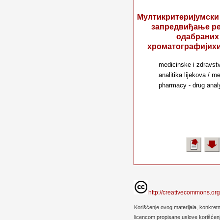
Мултикритеријумски
запредвиђање р
одабраних 
хроматографијих
medicinske i zdravstv
analitika lijekova / m
pharmacy - drug anal
http://creativecommons.org
Korišćenje ovog materijala, konkret
licencom propisane uslove korišćenja