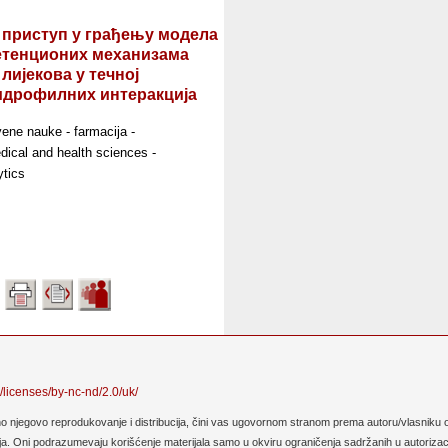
 приступ у грађењу модела
етенционих механизама
лијекова у течној
идрофилних интеракција
ene nauke - farmacija -
edical and health sciences -
ytics
/licenses/by-nc-nd/2.0/uk/
no njegovo reprodukovanje i distribucija, čini vas ugovornom stranom prema autoru/vlasniku o
. Oni podrazumevaju korišćenje materijala samo u okviru ograničenja sadržanih u autorizaciji