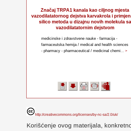
Značaj TRPA1 kanala kao ciljnog mjesta
vazodilatatornog dejstva karvakrola i primjen
silico metoda u dizajnu novih molekula s
vazodilatatornim dejstvom
medicinske i zdravstvene nauke - farmacija -
farmaceutska hemija / medical and health sciences
- pharmacy - pharmaceutical / medicinal chemi...
>
http://creativecommons.org/licenses/by-nc-sa/2.0/uk/
Korišćenje ovog materijala, konkretno