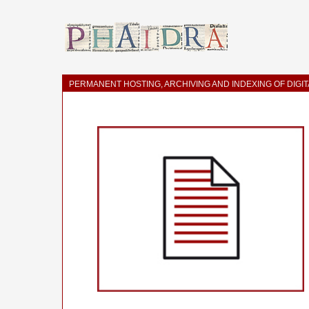
PERMANENT HOSTING, ARCHIVING AND INDEXING OF DIGI