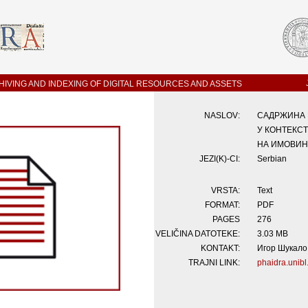
IVING AND INDEXING OF DIGITAL RESOURCES AND ASSETS
NASLOV:
САДРЖИНА 
У КОНТЕКС
НА ИМОВИН
JEZI(K)-CI:
Serbian
VRSTA:
Text
FORMAT:
PDF
PAGES
276
VELIČINA DATOTEKE:
3.03 MB
KONTAKT:
Игор Шукало,
TRAJNI LINK:
phaidra.unibl