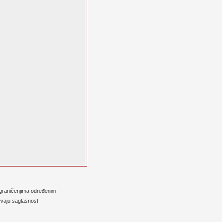
 ograničenjima određenim
evaju saglasnost