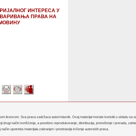
РИЈАЛНОГ ИНТЕРЕСА У
ТВАРИВАЊА ПРАВА НА
МОВИНУ
dnom licencom. Sva prava zadržava autor/vlasnik. Ovaj materijal morate koristiti u skladu sa
i drugi način korišćenja, a posebno reprodukovanje, distribucija, prenošenje i prerada, zaht
 način upotreba materijala zabranjen i predstavlja kršenje autorskih prava.