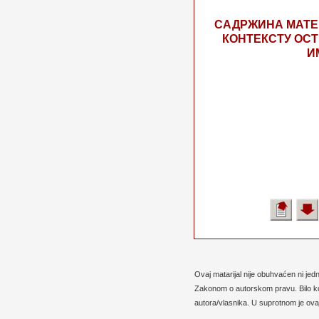
САДРЖИНА МАТЕ
КОНТЕКСТУ ОС
И
Ovaj matarijal nije obuhvaćen ni je
Zakonom o autorskom pravu. Bilo koj
autora/vlasnika. U suprotnom je ovaj