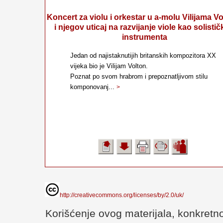
Koncert za violu i orkestar u a-molu Vilijama V
i njegov uticaj na razvijanje viole kao solisti
instrumenta
Jedan od najistaknutijih britanskih kompozitora XX
vijeka bio je Vilijam Volton.
Poznat po svom hrabrom i prepoznatljivom stilu
komponovanj...
>
http://creativecommons.org/licenses/by/2.0/uk/
Korišćenje ovog materijala, konkretno