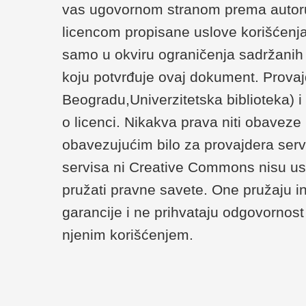
vas ugovornom stranom prema autoru/
licencom propisane uslove korišćenja
samo u okviru ograničenja sadržanih u 
koju potvrđuje ovaj dokument. Provaj
Beogradu,Univerzitetska biblioteka) 
o licenci. Nikakva prava niti obaveze
obavezujućim bilo za provajdera serv
servisa ni Creative Commons nisu us
pružati pravne savete. One pružaju i
garancije i ne prihvataju odgovornost 
njenim korišćenjem.