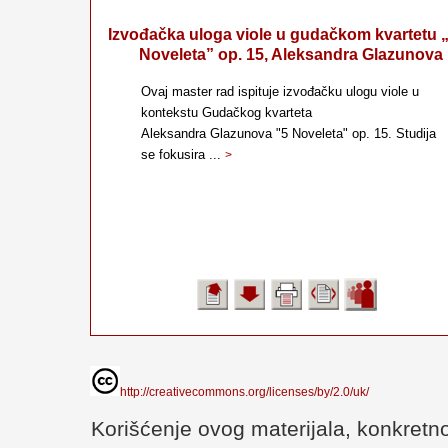
Izvođačka uloga viole u gudačkom kvartetu 
Noveleta” op. 15, Aleksandra Glazunova
Ovaj master rad ispituje izvođačku ulogu viole u
kontekstu Gudačkog kvarteta
Aleksandra Glazunova "5 Noveleta" op. 15. Studija
se fokusira ...
>
http://creativecommons.org/licenses/by/2.0/uk/
Korišćenje ovog materijala, konkretno