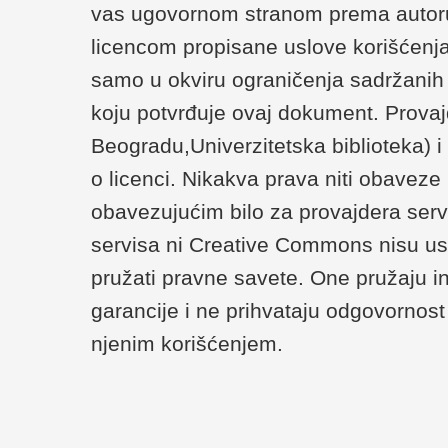
vas ugovornom stranom prema autoru/
licencom propisane uslove korišćenja
samo u okviru ograničenja sadržanih u 
koju potvrđuje ovaj dokument. Provaj
Beogradu,Univerzitetska biblioteka) 
o licenci. Nikakva prava niti obaveze
obavezujućim bilo za provajdera serv
servisa ni Creative Commons nisu us
pružati pravne savete. One pružaju i
garancije i ne prihvataju odgovornost 
njenim korišćenjem.