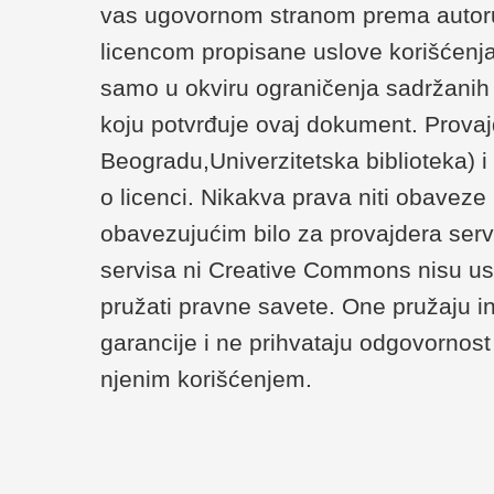
vas ugovornom stranom prema autoru/
licencom propisane uslove korišćenja
samo u okviru ograničenja sadržanih u 
koju potvrđuje ovaj dokument. Provaj
Beogradu,Univerzitetska biblioteka) 
o licenci. Nikakva prava niti obaveze
obavezujućim bilo za provajdera serv
servisa ni Creative Commons nisu us
pružati pravne savete. One pružaju i
garancije i ne prihvataju odgovornost 
njenim korišćenjem.