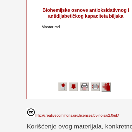
Biohemijske osnove antioksidativnog i
antidijabetičkog kapaciteta biljaka
Mastar rad
http://creativecommons.org/licenses/by-nc-sa/2.0/uk/
Korišćenje ovog materijala, konkretno