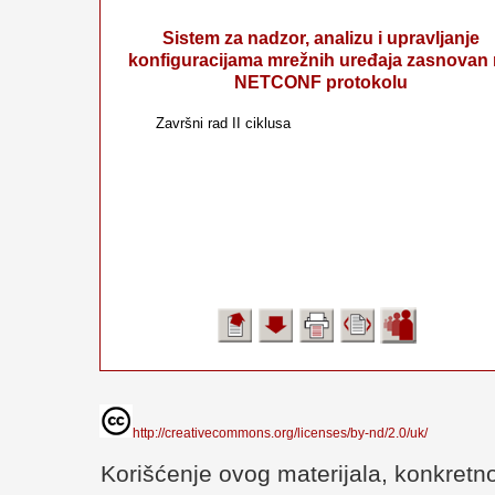
Sistem za nadzor, analizu i upravljanje
konfiguracijama mrežnih uređaja zasnovan
NETCONF protokolu
Završni rad II ciklusa
http://creativecommons.org/licenses/by-nd/2.0/uk/
Korišćenje ovog materijala, konkretno