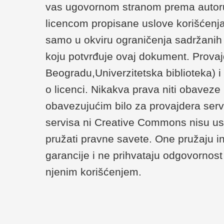
vas ugovornom stranom prema autoru/
licencom propisane uslove korišćenja
samo u okviru ograničenja sadržanih u 
koju potvrđuje ovaj dokument. Provaj
Beogradu,Univerzitetska biblioteka) 
o licenci. Nikakva prava niti obaveze
obavezujućim bilo za provajdera serv
servisa ni Creative Commons nisu us
pružati pravne savete. One pružaju i
garancije i ne prihvataju odgovornost 
njenim korišćenjem.