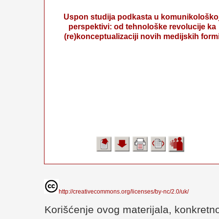
Uspon studija podkasta u komunikološko
perspektivi: od tehnološke revolucije ka
(re)konceptualizaciji novih medijskih form
http://creativecommons.org/licenses/by-nc/2.0/uk/
Korišćenje ovog materijala, konkretno