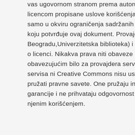
vas ugovornom stranom prema autoru/
licencom propisane uslove korišćenja
samo u okviru ograničenja sadržanih u 
koju potvrđuje ovaj dokument. Provaj
Beogradu,Univerzitetska biblioteka) 
o licenci. Nikakva prava niti obaveze
obavezujućim bilo za provajdera serv
servisa ni Creative Commons nisu us
pružati pravne savete. One pružaju i
garancije i ne prihvataju odgovornost 
njenim korišćenjem.