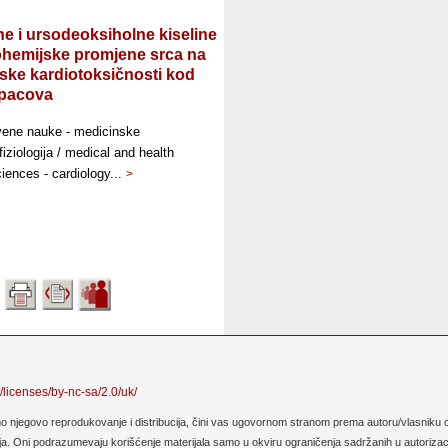
e i ursodeoksiholne kiseline
iohemijske promjene srca na
ske kardiotoksičnosti kod
pacova
vene nauke - medicinske
 fiziologija / medical and health
iences - cardiology...
>
/licenses/by-nc-sa/2.0/uk/
no njegovo reprodukovanje i distribucija, čini vas ugovornom stranom prema autoru/vlasniku o
. Oni podrazumevaju korišćenje materijala samo u okviru ograničenja sadržanih u autorizaciji