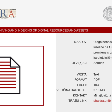
IVING AND INDEXING OF DIGITAL RESOURCES AND ASSETS
NASLOV:
Uloga henode
kiseline na f
promjene src
kardiotoksičn
JEZI(K)-CI:
Serbian
VRSTA:
Text
FORMAT:
PDF
PAGES
103
VELIČINA DATOTEKE:
3.18 MB
KONTAKT:
Mihajlović, . (
TRAJNI LINK:
phaidra.unibl