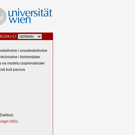
JEZI(K)-CI:
oksiholne i ursodeoksiholne
unkcionalne i biohemijske
a na modelu izoprenalinske
osti kod pacova
 Dalibor)
.org/o:3451