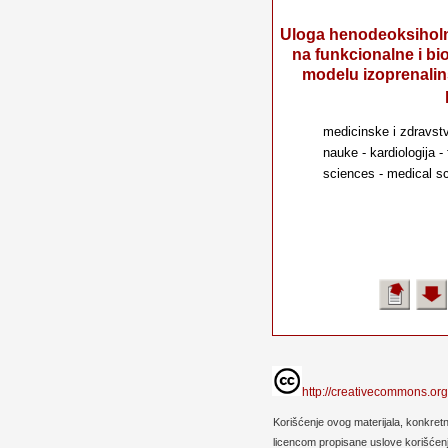
Uloga henodeoksiholn
na funkcionalne i b
modelu izoprenalin
medicinske i zdravst
nauke - kardiologija -
sciences - medical sc
http://creativecommons.org
Korišćenje ovog materijala, konkret
licencom propisane uslove korišćenja