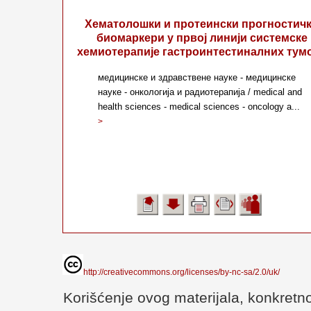
Хематолошки и протеински прогностич
биомаркери у првој линији системске
хемиотерапије гастроинтестиналних тум
медицинске и здравствене науке - медицинске
науке - онкологија и радиотерапија / medical and
health sciences - medical sciences - oncology a...
>
http://creativecommons.org/licenses/by-nc-sa/2.0/uk/
Korišćenje ovog materijala, konkretno