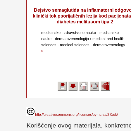
Dejstvo semaglutida na inflamatorni odgovo
klinički tok psorijatičnih lezija kod pacijenat
diabetes melitusom tipa 2
medicinske i zdravstvene nauke - medicinske
nauke - dermatovenerologija / medical and health
sciences - medical sciences - dermatovenerology...
>
http://creativecommons.org/licenses/by-nc-sa/2.0/uk/
Korišćenje ovog materijala, konkretno