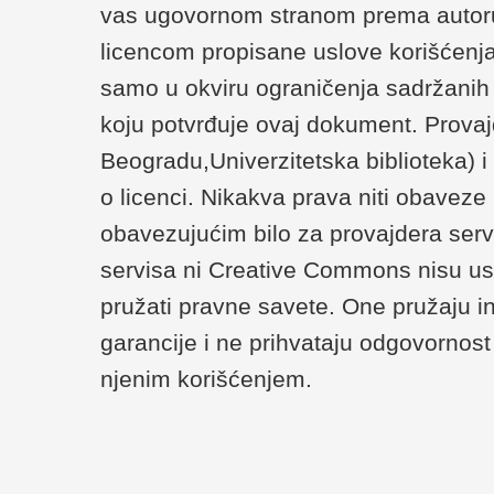
vas ugovornom stranom prema autoru/
licencom propisane uslove korišćenja
samo u okviru ograničenja sadržanih u 
koju potvrđuje ovaj dokument. Provaj
Beogradu,Univerzitetska biblioteka) 
o licenci. Nikakva prava niti obaveze
obavezujućim bilo za provajdera serv
servisa ni Creative Commons nisu us
pružati pravne savete. One pružaju i
garancije i ne prihvataju odgovornost 
njenim korišćenjem.