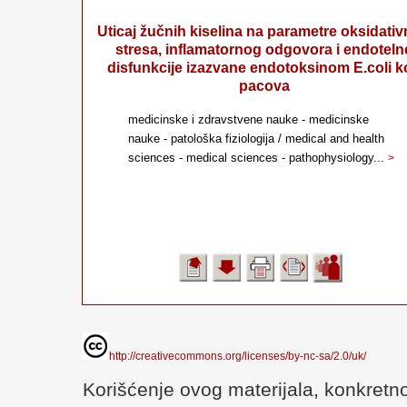
Uticaj žučnih kiselina na parametre oksidati
stresa, inflamatornog odgovora i endoteln
disfunkcije izazvane endotoksinom E.coli k
pacova
medicinske i zdravstvene nauke - medicinske
nauke - patološka fiziologija / medical and health
sciences - medical sciences - pathophysiology...
>
http://creativecommons.org/licenses/by-nc-sa/2.0/uk/
Korišćenje ovog materijala, konkretno