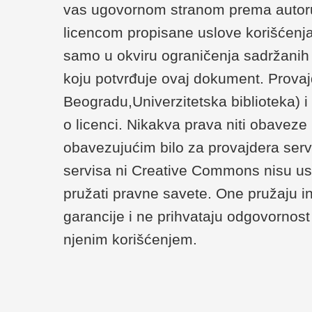
vas ugovornom stranom prema autoru/
licencom propisane uslove korišćenja
samo u okviru ograničenja sadržanih u 
koju potvrđuje ovaj dokument. Provaj
Beogradu,Univerzitetska biblioteka) 
o licenci. Nikakva prava niti obaveze
obavezujućim bilo za provajdera serv
servisa ni Creative Commons nisu us
pružati pravne savete. One pružaju i
garancije i ne prihvataju odgovornost 
njenim korišćenjem.