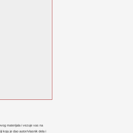
vog materijala i vezuje vas na
 koju je dao autor/vlasnik dela i