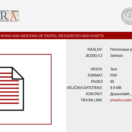
IVING AND INDEXING OF DIGITAL RESOURCES AND ASSETS
NASLOV:
Поплочани р
JEZI(K)-CI:
Serbian
VRSTA:
Text
FORMAT:
PDF
PAGES
90
VELIČINA DATOTEKE:
9.9 MB
KONTAKT:
Дошеновић, Ј
TRAJNI LINK:
phaidra.unibl