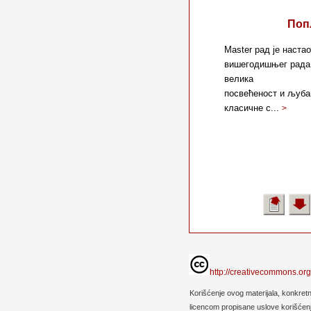
Поп
Master рад је наста
вишегодишњег рада 
велика
посвећеност и љуба
класичне с...
>
http://creativecommons.org
Korišćenje ovog materijala, konkret
licencom propisane uslove korišćenja