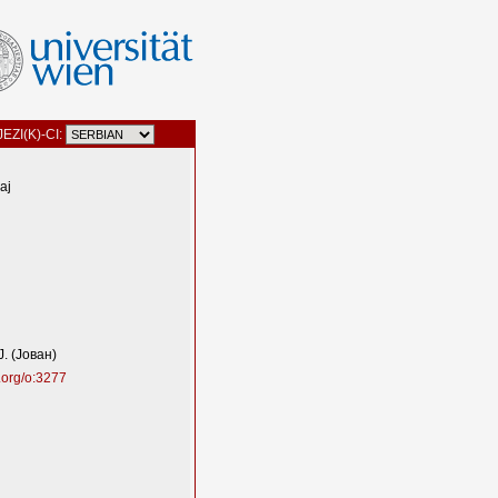
JEZI(K)-CI:
ај
. (Јован)
.org/o:3277