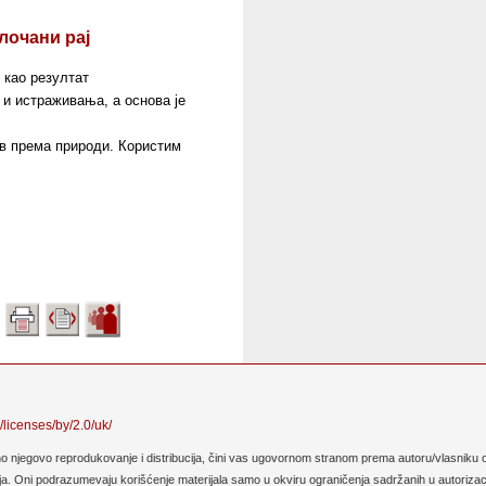
лочани рај
о као резултат
и истраживања, а основа је
в према природи. Користим
/licenses/by/2.0/uk/
no njegovo reprodukovanje i distribucija, čini vas ugovornom stranom prema autoru/vlasniku o
. Oni podrazumevaju korišćenje materijala samo u okviru ograničenja sadržanih u autorizaciji