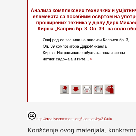
Анализа комплексних техничких и умјетни
елемената са посебним освртом на употр
проширених техника у дјелу Дирк-Михае
Кирша „Каприс бр. 3, Оп. 39” за соло об
Овај рад се заснива на анализи Каприса бр. 3,
Оп. 39 композитора Дирк-Михаела
Кирша. Истраживање обухвата анализирање
нотног садржаја и инте...
>
http://creativecommons.org/licenses/by/2.0/uk/
Korišćenje ovog materijala, konkretno