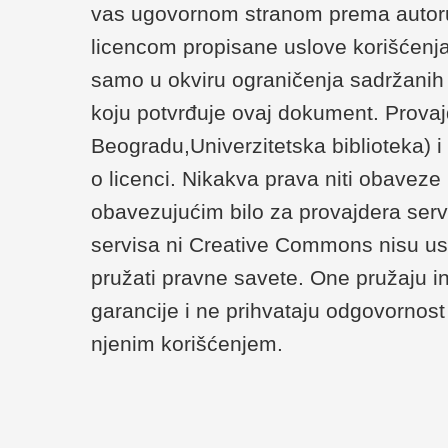
vas ugovornom stranom prema autoru/
licencom propisane uslove korišćenja
samo u okviru ograničenja sadržanih u 
koju potvrđuje ovaj dokument. Provaj
Beogradu,Univerzitetska biblioteka) 
o licenci. Nikakva prava niti obaveze
obavezujućim bilo za provajdera serv
servisa ni Creative Commons nisu us
pružati pravne savete. One pružaju i
garancije i ne prihvataju odgovornost 
njenim korišćenjem.