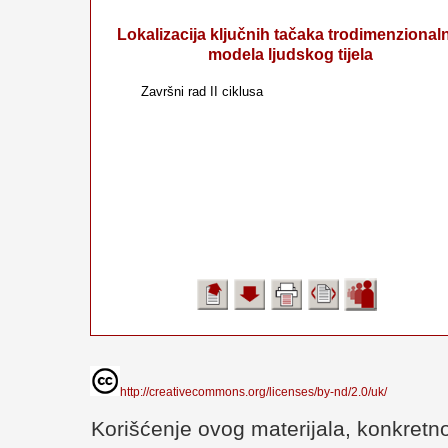
Lokalizacija ključnih tačaka trodimenzional
modela ljudskog tijela
Završni rad II ciklusa
http://creativecommons.org/licenses/by-nd/2.0/uk/
Korišćenje ovog materijala, konkretno