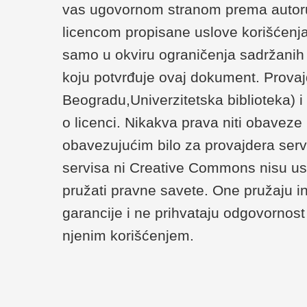
vas ugovornom stranom prema autoru/
licencom propisane uslove korišćenja
samo u okviru ograničenja sadržanih u 
koju potvrđuje ovaj dokument. Provaj
Beogradu,Univerzitetska biblioteka) 
o licenci. Nikakva prava niti obaveze
obavezujućim bilo za provajdera serv
servisa ni Creative Commons nisu us
pružati pravne savete. One pružaju i
garancije i ne prihvataju odgovornost 
njenim korišćenjem.