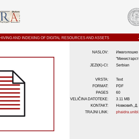
IVING AND INDEXING OF DIGITAL RESOURCES AND ASSETS
NASLOV:
Имаголошко
"Министарст
JEZI(K)-CI:
Serbian
VRSTA:
Text
FORMAT:
PDF
PAGES
60
VELIČINA DATOTEKE:
3.11 MB
KONTAKT:
Новковић, Д.
TRAJNI LINK:
phaidra.unibl