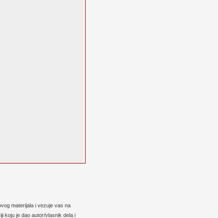
vog materijala i vezuje vas na
 koju je dao autor/vlasnik dela i