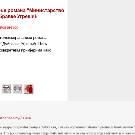
ње романа "Министарство
бравке Угрешић
stoji prevod.
аголошкој анализи романа
" Дубравке Угрешић. Циљ
 конкретним примјерима како
/licenses/by/2.0/uk/
no njegovo reprodukovanje i distribucija, čini vas ugovornom stranom prema autoru/vlasniku o
. Oni podrazumevaju korišćenje materijala samo u okviru ograničenja sadržanih u autorizaciji