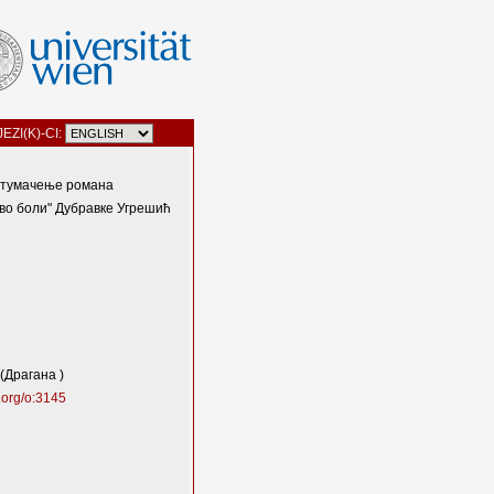
JEZI(K)-CI:
 тумачење романа
во боли" Дубравке Угрешић
 (Драгана )
.org/o:3145