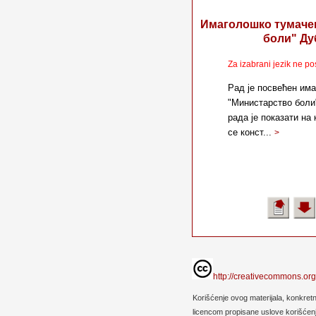
Имаголошко тумаче
боли" Ду
Za izabrani jezik ne po
Рад је посвећен им
"Министарство боли
рада је показати на
се конст...
>
http://creativecommons.org
Korišćenje ovog materijala, konkret
licencom propisane uslove korišćenja