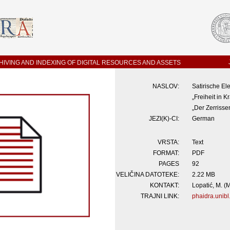
IVING AND INDEXING OF DIGITAL RESOURCES AND ASSETS
NASLOV:
Satirischе El
„Freiheit in 
„Der Zerrisse
JEZI(K)-CI:
German
VRSTA:
Text
FORMAT:
PDF
PAGES
92
VELIČINA DATOTEKE:
2.22 MB
KONTAKT:
Lopatić, M. (M
TRAJNI LINK:
phaidra.unibl