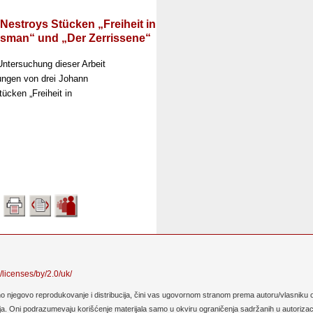
 Nestroys Stücken „Freiheit in
lisman“ und „Der Zerrissene“
ntersuchung dieser Arbeit
ungen von drei Johann
cken „Freiheit in
/licenses/by/2.0/uk/
no njegovo reprodukovanje i distribucija, čini vas ugovornom stranom prema autoru/vlasniku o
. Oni podrazumevaju korišćenje materijala samo u okviru ograničenja sadržanih u autorizaciji