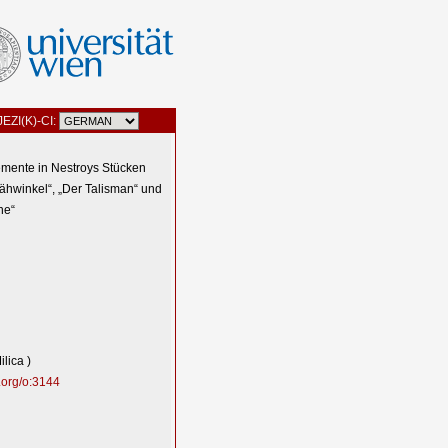
JEZI(K)-CI:
emente in Nestroys Stücken
Krähwinkel“, „Der Talisman“ und
ne“
ilica )
.org/o:3144