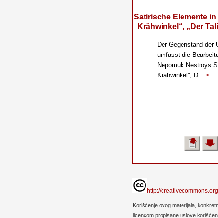
Satirischе Elemente in
Krähwinkel“, „Der Ta
Der Gegenstand der U
umfasst die Bearbeit
Nepomuk Nestroys Stü
Krähwinkel“, D...
>
http://creativecommons.org
Korišćenje ovog materijala, konkret
licencom propisane uslove korišćenja