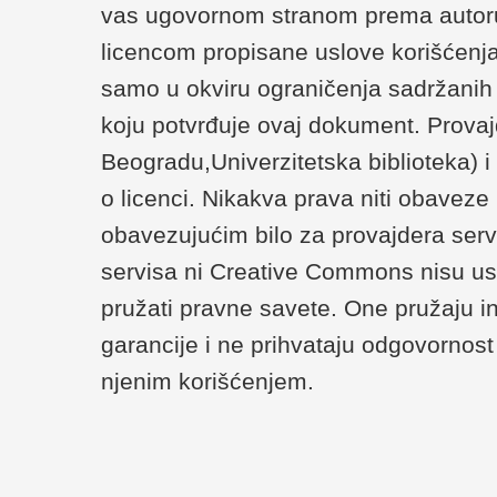
vas ugovornom stranom prema autoru/
licencom propisane uslove korišćenja
samo u okviru ograničenja sadržanih u 
koju potvrđuje ovaj dokument. Provaj
Beogradu,Univerzitetska biblioteka) 
o licenci. Nikakva prava niti obaveze
obavezujućim bilo za provajdera serv
servisa ni Creative Commons nisu us
pružati pravne savete. One pružaju i
garancije i ne prihvataju odgovornost 
njenim korišćenjem.