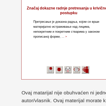
Značaj dokazne radnje pretresanja u krivič
postupku
Претресање је доказна радња, којом се врши
материјално истраживање над лицима,
непокретним и покретним стварима у законом
прописаној форми, ...
>
Ovaj matarijal nije obuhvaćen ni je
autor/vlasnik. Ovaj materijal morate 