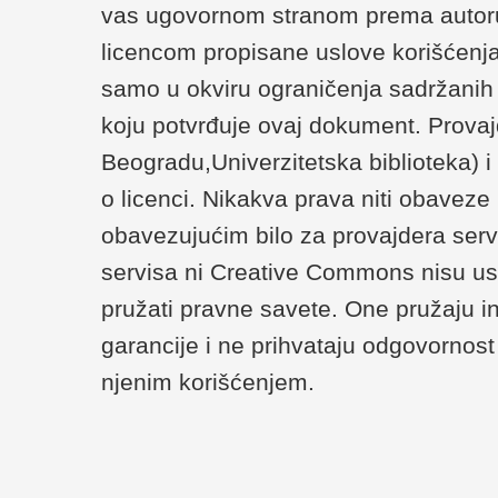
vas ugovornom stranom prema autoru/
licencom propisane uslove korišćenja
samo u okviru ograničenja sadržanih u 
koju potvrđuje ovaj dokument. Provaj
Beogradu,Univerzitetska biblioteka) 
o licenci. Nikakva prava niti obaveze
obavezujućim bilo za provajdera serv
servisa ni Creative Commons nisu us
pružati pravne savete. One pružaju i
garancije i ne prihvataju odgovornost 
njenim korišćenjem.