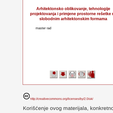
Arhitektonsko oblikovanje, tehnologije
projektovanja i primjene prostorne rešetke 
slobodnim arhitektonskim formama
master rad
http://creativecommons.org/licenses/by/2.0/uk/
Korišćenje ovog materijala, konkretno