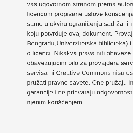
vas ugovornom stranom prema autoru/
licencom propisane uslove korišćenja
samo u okviru ograničenja sadržanih u 
koju potvrđuje ovaj dokument. Provaj
Beogradu,Univerzitetska biblioteka) 
o licenci. Nikakva prava niti obaveze
obavezujućim bilo za provajdera serv
servisa ni Creative Commons nisu us
pružati pravne savete. One pružaju i
garancije i ne prihvataju odgovornost 
njenim korišćenjem.