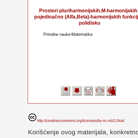
Prostori pluriharmonijskih,M-harmonijskih 
pojedinačno (Alfa,Beta)-harmonijskih funkcij
polidisku
Prirodne nauke-Matematika
http://creativecommons.org/licenses/by-nc-nd/2.0/uk/
Korišćenje ovog materijala, konkretno