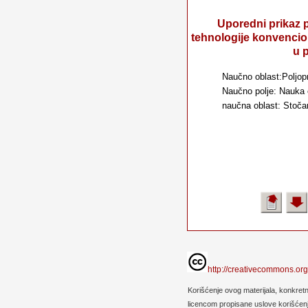
Uporedni prikaz 
tehnologije konvencio
u 
Naučno oblast:Poljop
Naučno polje: Nauka o
naučna oblast: Stoča
http://creativecommons.org
Korišćenje ovog materijala, konkret
licencom propisane uslove korišćenja