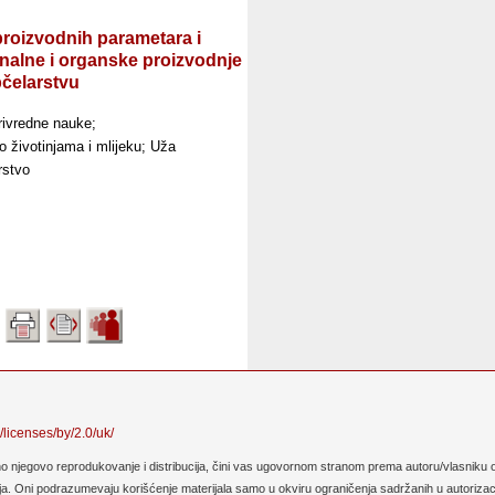
proizvodnih parametara i
nalne i organske proizvodnje
pčelarstvu
rivredne nauke;
 životinjama i mlijeku; Uža
rstvo
/licenses/by/2.0/uk/
no njegovo reprodukovanje i distribucija, čini vas ugovornom stranom prema autoru/vlasniku o
. Oni podrazumevaju korišćenje materijala samo u okviru ograničenja sadržanih u autorizaciji