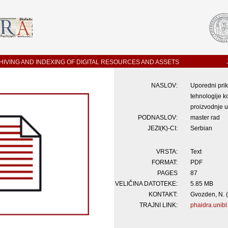
IVING AND INDEXING OF DIGITAL RESOURCES AND ASSETS
NASLOV:
Uporedni prik
tehnologije 
proizvodnje u
PODNASLOV:
master rad
JEZI(K)-CI:
Serbian
VRSTA:
Text
FORMAT:
PDF
PAGES
87
VELIČINA DATOTEKE:
5.85 MB
KONTAKT:
Gvozden, N. 
TRAJNI LINK:
phaidra.unibl