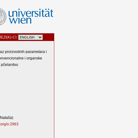
JEZI(K)-CI:
az proizvodnih parametara i
konvencionalne i organske
 pčelarstvu
(Nataša)
.org/o:2983