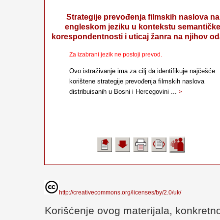
Strategije prevođenja filmskih naslova na
engleskom jeziku u kontekstu semantičk
korespondentnosti i uticaj žanra na njihov od
Za izabrani jezik ne postoji prevod.
Ovo istraživanje ima za cilj da identifikuje najčešće
korištene strategije prevođenja filmskih naslova
distribuisanih u Bosni i Hercegovini ...
>
http://creativecommons.org/licenses/by/2.0/uk/
Korišćenje ovog materijala, konkretno