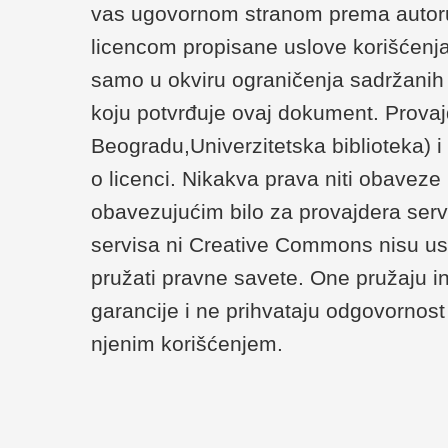
vas ugovornom stranom prema autoru/
licencom propisane uslove korišćenja
samo u okviru ograničenja sadržanih u 
koju potvrđuje ovaj dokument. Provaj
Beogradu,Univerzitetska biblioteka) 
o licenci. Nikakva prava niti obaveze
obavezujućim bilo za provajdera serv
servisa ni Creative Commons nisu us
pružati pravne savete. One pružaju i
garancije i ne prihvataju odgovornost 
njenim korišćenjem.