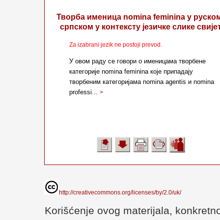
Творба именица nomina feminina у руско
српском у контексту језичке слике свије
Za izabrani jezik ne postoji prevod.
У овом раду се говори о именицама творбене
категорије nomina feminina које припадају
творбеним категоријама nomina agentis и nomina
professi...
>
http://creativecommons.org/licenses/by/2.0/uk/
Korišćenje ovog materijala, konkretno