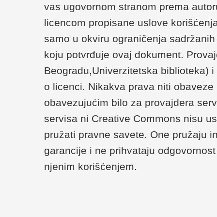
vas ugovornom stranom prema autoru/
licencom propisane uslove korišćenja
samo u okviru ograničenja sadržanih u 
koju potvrđuje ovaj dokument. Provaj
Beogradu,Univerzitetska biblioteka) 
o licenci. Nikakva prava niti obaveze
obavezujućim bilo za provajdera serv
servisa ni Creative Commons nisu us
pružati pravne savete. One pružaju i
garancije i ne prihvataju odgovornost 
njenim korišćenjem.