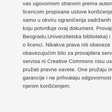
vas ugovornom stranom prema autoru/
licencom propisane uslove korišćenja
samo u okviru ograničenja sadržanih u 
koju potvrđuje ovaj dokument. Provaj
Beogradu,Univerzitetska biblioteka) 
o licenci. Nikakva prava niti obaveze
obavezujućim bilo za provajdera serv
servisa ni Creative Commons nisu us
pružati pravne savete. One pružaju i
garancije i ne prihvataju odgovornost 
njenim korišćenjem.