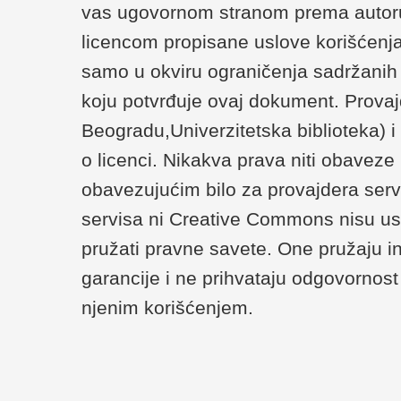
vas ugovornom stranom prema autoru/
licencom propisane uslove korišćenja
samo u okviru ograničenja sadržanih u 
koju potvrđuje ovaj dokument. Provaj
Beogradu,Univerzitetska biblioteka) 
o licenci. Nikakva prava niti obaveze
obavezujućim bilo za provajdera serv
servisa ni Creative Commons nisu us
pružati pravne savete. One pružaju i
garancije i ne prihvataju odgovornost 
njenim korišćenjem.