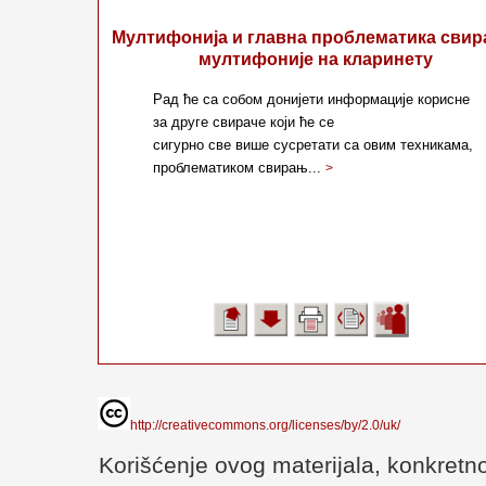
Мултифонија и главна проблематика сви
мултифоније на кларинету
Рад ће са собом донијети информације корисне
за друге свираче који ће се
сигурно све више сусретати са овим техникама,
проблематиком свирањ...
>
http://creativecommons.org/licenses/by/2.0/uk/
Korišćenje ovog materijala, konkretno