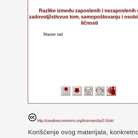
Razlike između zaposlenih i nezaposlenih 
zadovoljžstivvuo tom, samopoštovanju i osob
ličnosti
Master rad
http://creativecommons.org/licenses/by/2.0/uk/
Korišćenje ovog materijala, konkretno