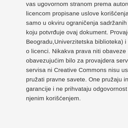
vas ugovornom stranom prema autoru/
licencom propisane uslove korišćenja
samo u okviru ograničenja sadržanih u 
koju potvrđuje ovaj dokument. Provaj
Beogradu,Univerzitetska biblioteka) 
o licenci. Nikakva prava niti obaveze
obavezujućim bilo za provajdera serv
servisa ni Creative Commons nisu us
pružati pravne savete. One pružaju i
garancije i ne prihvataju odgovornost 
njenim korišćenjem.