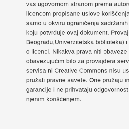
vas ugovornom stranom prema autoru/
licencom propisane uslove korišćenja
samo u okviru ograničenja sadržanih u 
koju potvrđuje ovaj dokument. Provaj
Beogradu,Univerzitetska biblioteka) 
o licenci. Nikakva prava niti obaveze
obavezujućim bilo za provajdera serv
servisa ni Creative Commons nisu us
pružati pravne savete. One pružaju i
garancije i ne prihvataju odgovornost 
njenim korišćenjem.