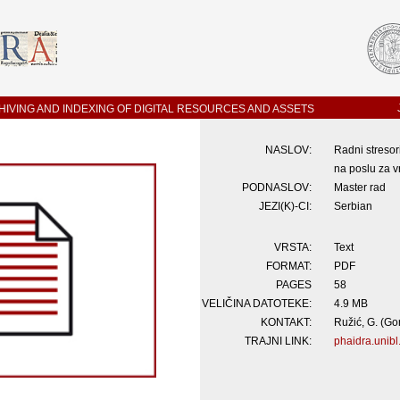
IVING AND INDEXING OF DIGITAL RESOURCES AND ASSETS
NASLOV:
Radni stresor
na poslu za v
PODNASLOV:
Master rad
JEZI(K)-CI:
Serbian
VRSTA:
Text
FORMAT:
PDF
PAGES
58
VELIČINA DATOTEKE:
4.9 MB
KONTAKT:
Ružić, G. (Go
TRAJNI LINK:
phaidra.unibl