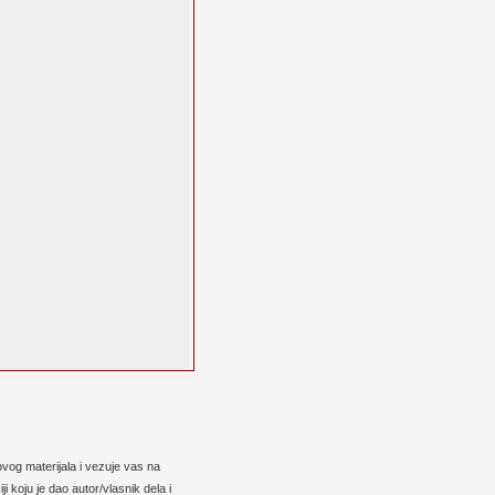
vog materijala i vezuje vas na
 koju je dao autor/vlasnik dela i