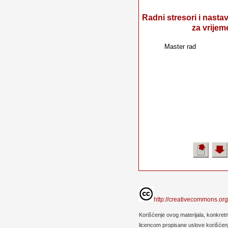
Radni stresori i nasta
za vrijem
Master rad
http://creativecommons.org
Korišćenje ovog materijala, konkret
licencom propisane uslove korišćenja