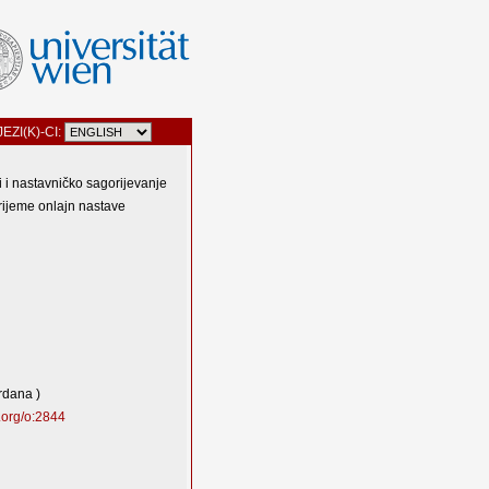
JEZI(K)-CI:
i i nastavničko sagorijevanje
rijeme onlajn nastave
rdana )
.org/o:2844