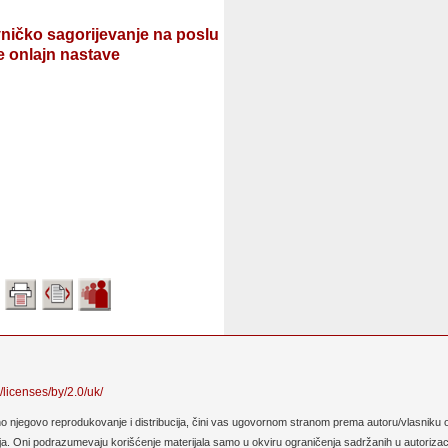
vničko sagorijevanje na poslu
e onlajn nastave
/licenses/by/2.0/uk/
no njegovo reprodukovanje i distribucija, čini vas ugovornom stranom prema autoru/vlasniku o
. Oni podrazumevaju korišćenje materijala samo u okviru ograničenja sadržanih u autorizaciji