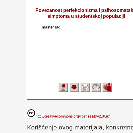
Povezanost perfekcionizma i psihosomatsk
simptoma u studentskoj populaciji
master rad
http://creativecommons.org/licenses/by/2.0/uk/
Korišćenje ovog materijala, konkretno