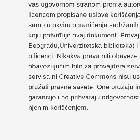
vas ugovornom stranom prema autoru/
licencom propisane uslove korišćenja
samo u okviru ograničenja sadržanih u 
koju potvrđuje ovaj dokument. Provaj
Beogradu,Univerzitetska biblioteka) 
o licenci. Nikakva prava niti obaveze
obavezujućim bilo za provajdera serv
servisa ni Creative Commons nisu us
pružati pravne savete. One pružaju i
garancije i ne prihvataju odgovornost 
njenim korišćenjem.