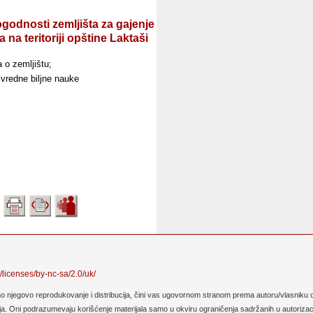
ogodnosti zemljišta za gajenje
 na teritoriji opštine Laktaši
 o zemljištu;
ivredne biljne nauke
/licenses/by-nc-sa/2.0/uk/
no njegovo reprodukovanje i distribucija, čini vas ugovornom stranom prema autoru/vlasniku o
. Oni podrazumevaju korišćenje materijala samo u okviru ograničenja sadržanih u autorizaciji