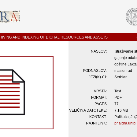
IVING AND INDEXING OF DIGITAL RESOURCES AND ASSETS
NASLOV:
Istraživanje 
gajenje odabra
opštine Lakta
PODNASLOV:
master rad
JEZI(K)-CI:
Serbian
VRSTA:
Text
FORMAT:
PDF
PAGES
77
VELIČINA DATOTEKE:
7.16 MB
KONTAKT:
Palikuća, J. (
TRAJNI LINK:
phaidra.unibl