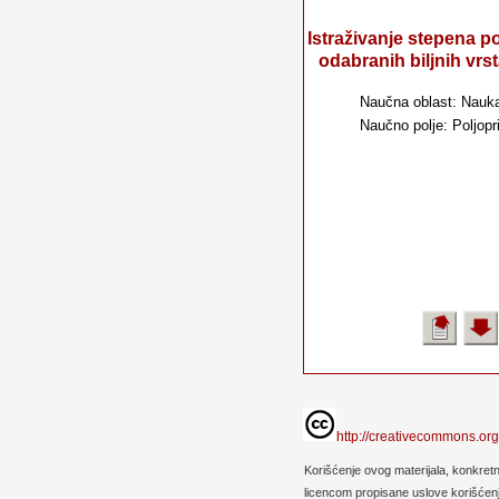
Istraživanje stepena p
odabranih biljnih vrsta
Naučna oblast: Nauka
Naučno polje: Poljopr
http://creativecommons.org
Korišćenje ovog materijala, konkret
licencom propisane uslove korišćenja