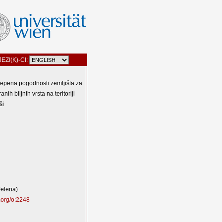
JEZI(K)-CI:
stepena pogodnosti zemljišta za
nih biljnih vrsta na teritoriji
ši
Jelena)
.org/o:2248