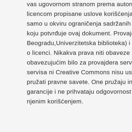
vas ugovornom stranom prema autoru/
licencom propisane uslove korišćenja
samo u okviru ograničenja sadržanih u 
koju potvrđuje ovaj dokument. Provaj
Beogradu,Univerzitetska biblioteka) 
o licenci. Nikakva prava niti obaveze
obavezujućim bilo za provajdera serv
servisa ni Creative Commons nisu us
pružati pravne savete. One pružaju i
garancije i ne prihvataju odgovornost 
njenim korišćenjem.