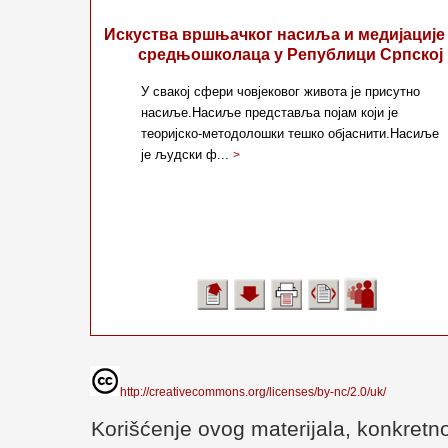
Искуства вршњачког насиља и медијације
средњошколаца у Републици Српској
У свакој сфери човјековог живота је присутно
насиље.Насиље представља појам који је
теоријско-методолошки тешко објаснити.Насиље
је људски ф...
>
http://creativecommons.org/licenses/by-nc/2.0/uk/
Korišćenje ovog materijala, konkretno