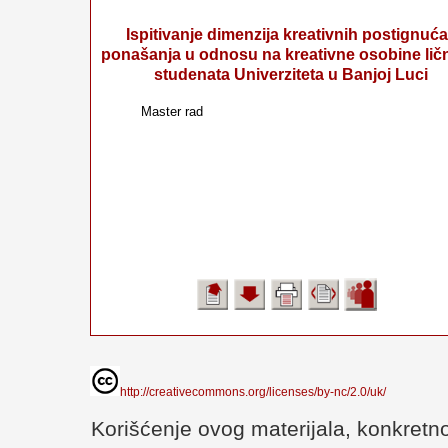
Ispitivanje dimenzija kreativnih postignuća
ponašanja u odnosu na kreativne osobine lič
studenata Univerziteta u Banjoj Luci
Master rad
http://creativecommons.org/licenses/by-nc/2.0/uk/
Korišćenje ovog materijala, konkretno