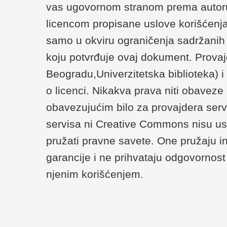
vas ugovornom stranom prema autoru/
licencom propisane uslove korišćenja
samo u okviru ograničenja sadržanih u 
koju potvrđuje ovaj dokument. Provaj
Beogradu,Univerzitetska biblioteka) 
o licenci. Nikakva prava niti obaveze
obavezujućim bilo za provajdera serv
servisa ni Creative Commons nisu us
pružati pravne savete. One pružaju i
garancije i ne prihvataju odgovornost 
njenim korišćenjem.