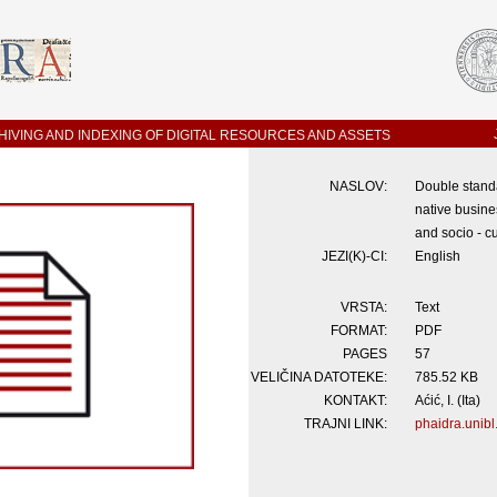
IVING AND INDEXING OF DIGITAL RESOURCES AND ASSETS
NASLOV:
Double standar
native busines
and socio - cu
JEZI(K)-CI:
English
VRSTA:
Text
FORMAT:
PDF
PAGES
57
VELIČINA DATOTEKE:
785.52 KB
KONTAKT:
Aćić, I. (Ita)
TRAJNI LINK:
phaidra.unibl