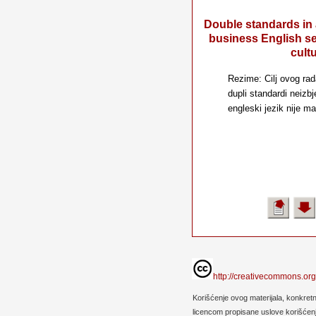
Double standards in a 
business English set
cult
Rezime: Cilj ovog ra
dupli standardi neizb
engleski jezik nije ma
http://creativecommons.org
Korišćenje ovog materijala, konkret
licencom propisane uslove korišćenja