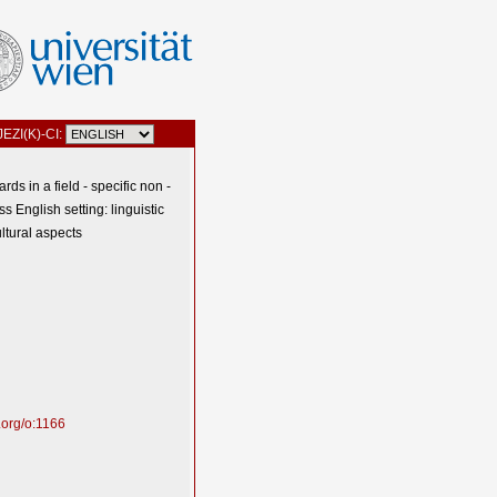
JEZI(K)-CI:
ds in a field - specific non -
s English setting: linguistic
ltural aspects
.org/o:1166