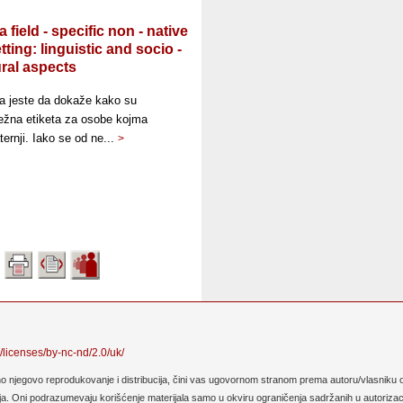
field - specific non - native
ting: linguistic and socio -
ural aspects
da jeste da dokaže kako su
ježna etiketa za osobe kojma
ternji. Iako se od ne...
>
/licenses/by-nc-nd/2.0/uk/
no njegovo reprodukovanje i distribucija, čini vas ugovornom stranom prema autoru/vlasniku o
. Oni podrazumevaju korišćenje materijala samo u okviru ograničenja sadržanih u autorizaciji