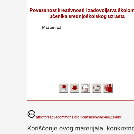
Povezanost kreativnosti i zadovoljstva školo
učenika srednjoškolskog uzrasta
Master rad
http://creativecommons.org/licenses/by-nc-nd/2.0/uk/
Korišćenje ovog materijala, konkretno