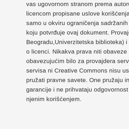
vas ugovornom stranom prema autoru/
licencom propisane uslove korišćenja
samo u okviru ograničenja sadržanih u 
koju potvrđuje ovaj dokument. Provaj
Beogradu,Univerzitetska biblioteka) 
o licenci. Nikakva prava niti obaveze
obavezujućim bilo za provajdera serv
servisa ni Creative Commons nisu us
pružati pravne savete. One pružaju i
garancije i ne prihvataju odgovornost 
njenim korišćenjem.